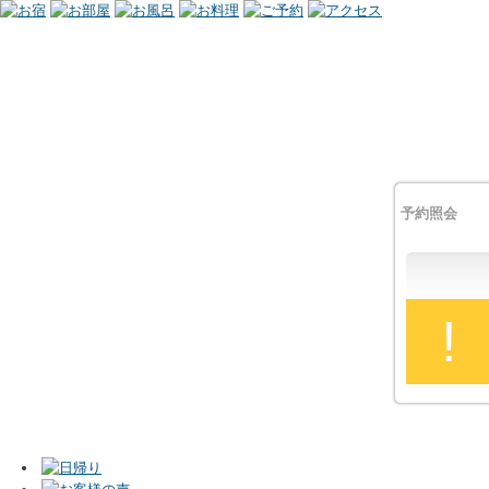
予約照会
!