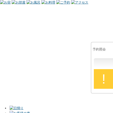
予約照会
!