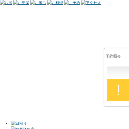
予約照会
!