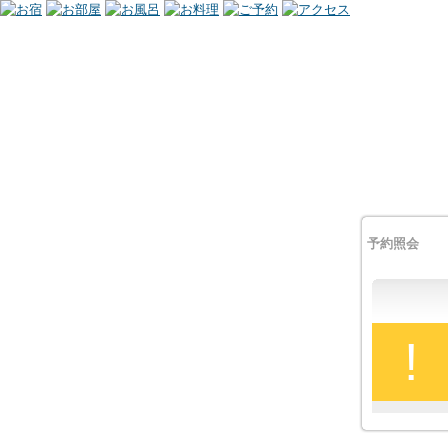
予約照会
!