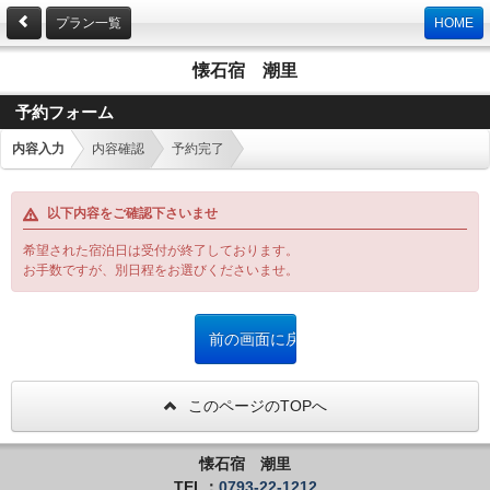
プラン一覧
HOME
懐石宿 潮里
予約フォーム
内容入力
内容確認
予約完了
以下内容をご確認下さいませ
希望された宿泊日は受付が終了しております。
お手数ですが、別日程をお選びくださいませ。
このページのTOPへ
懐石宿 潮里
TEL：
0793-22-1212