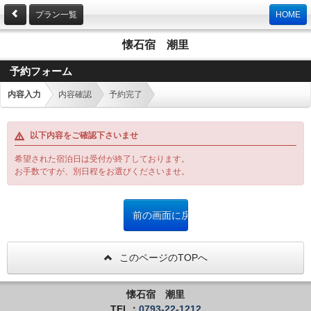
プラン一覧
HOME
懐石宿 潮里
予約フォーム
内容入力
内容確認
予約完了
以下内容をご確認下さいませ
希望された宿泊日は受付が終了しております。
お手数ですが、別日程をお選びくださいませ。
このページのTOPへ
懐石宿 潮里
TEL：
0793-22-1212