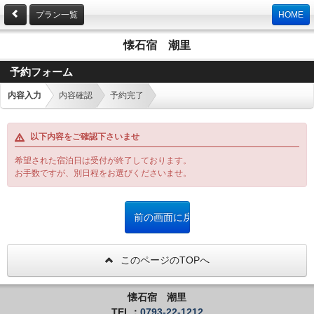
プラン一覧
HOME
懐石宿 潮里
予約フォーム
内容入力
内容確認
予約完了
以下内容をご確認下さいませ
希望された宿泊日は受付が終了しております。
お手数ですが、別日程をお選びくださいませ。
このページのTOPへ
懐石宿 潮里
TEL：
0793-22-1212