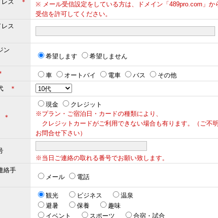
ドレス
＊
※ メール受信設定をしている方は、ドメイン「489pro.com」
受信を許可してください。
ドレス
＊
ジン
希望します
希望しません
＊
車
オートバイ
電車
バス
その他
年代
＊
現金
クレジット
※プラン・ご宿泊日・カードの種類により、
法
＊
クレジットカードがご利用できない場合も有ります。（ご不
お問合せ下さい）
号
※当日ご連絡の取れる番号でお願い致します。
連絡手
メール
電話
観光
ビジネス
温泉
避暑
保養
趣味
イベント
スポーツ
合宿・試合