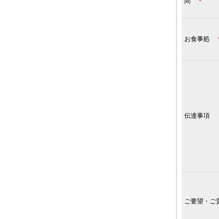
間
＊
お食事処
伝達事項
ご要望・ご