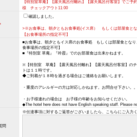
【特別室草庵】【露天風呂付離れ】【露天風呂付客室】でご予
様 チェックアウト11:00
確認しました。
＊
>※お食事は、朝夕ともお食事処(イス席） もしくは部屋食と
【お食事場所の指定不可】
■お食事は、朝夕ともイス席のお食事処 もしくは部屋食となり
食事場所の指定不可】
■『特別室 草庵』『吟霞』でのお部屋食は出来かねます。
※【特別室 草庵】【露天風呂付離れ】【露天風呂付客室】の
トは１１時です。
◆ご到着が１８時を過ぎる場合はご連絡をお願いします。
・重度のアレルギーの方は対応しかねます。お問合せ下さい。
・お子様連れの場合は お子様の年齢をお知らせください。
◆The hotel here does not have English speaking staff. Please n
※伝達事項に対するご返答がございましたら、こちらにご入力
質問