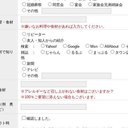
冠婚葬祭
同窓会
宴会
家族会兄弟姉妹会
その他
理・食材
※嫌いなお料理や食材があれば入力してください。
リピーター
友人・知人からの紹介
検索 ：
Yahoo!
Google
Msn
AllAbout
何で知り
雑誌 ：
じゃらん
るるぶ
まっぷる
タウン
他
新聞
テレビ
その他
食材
※アレルギーなど召し上がれない食材はございますか？
※100％ご要望に添えない場合もございます。
（例 奥
ど）
確認しました。
ウト時