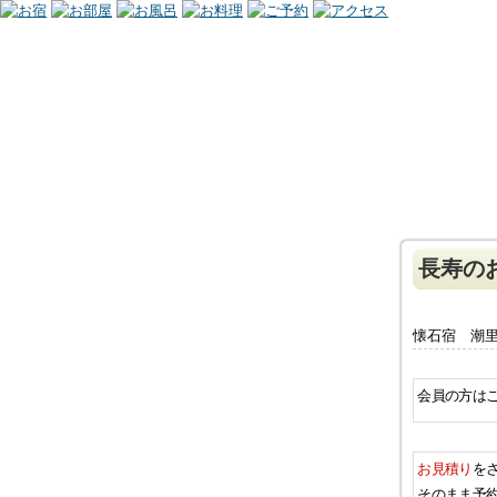
長寿の
懐石宿 潮
会員の方は
お見積り
を
そのまま予