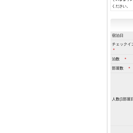
ください。
宿泊日
チェック
＊
泊数
＊
部屋数
＊
人数(1部