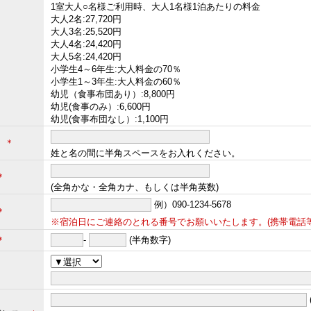
1室大人○名様ご利用時、大人1名様1泊あたりの料金
大人2名:27,720円
大人3名:25,520円
大人4名:24,420円
大人5名:24,420円
小学生4～6年生:大人料金の70％
小学生1～3年生:大人料金の60％
幼児（食事布団あり）:8,800円
幼児(食事のみ）:6,600円
幼児(食事布団なし）:1,100円
名
＊
姓と名の間に半角スペースをお入れください。
＊
(全角かな・全角カナ、もしくは半角英数)
例）090-1234-5678
＊
※宿泊日にご連絡のとれる番号でお願いいたします。(携帯電話等
＊
-
(半角数字)