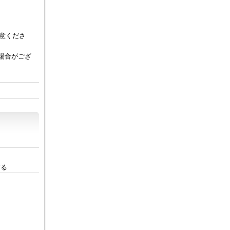
意くださ
い場合がござ
。
する