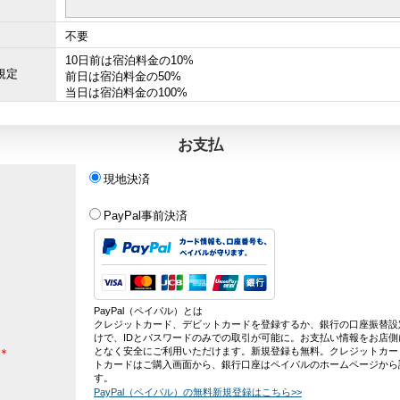
不要
10日前は宿泊料金の10%
規定
前日は宿泊料金の50%
当日は宿泊料金の100%
お支払
現地決済
PayPal事前決済
PayPal（ペイパル）とは
クレジットカード、デビットカードを登録するか、銀行の口座振替設
けで、IDとパスワードのみでの取引が可能に。お支払い情報をお店側
となく安全にご利用いただけます。新規登録も無料。クレジットカー
＊
トカードはご購入画面から、銀行口座はペイパルのホームページから
す。
PayPal（ペイパル）の無料新規登録はこちら>>