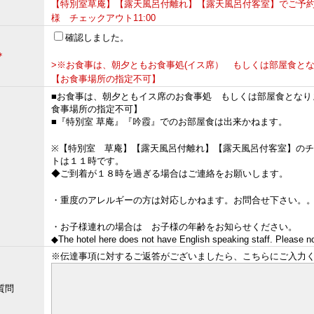
【特別室草庵】【露天風呂付離れ】【露天風呂付客室】でご予
様 チェックアウト11:00
確認しました。
＊
>※お食事は、朝夕ともお食事処(イス席） もしくは部屋食と
【お食事場所の指定不可】
■お食事は、朝夕ともイス席のお食事処 もしくは部屋食となり
食事場所の指定不可】
■『特別室 草庵』『吟霞』でのお部屋食は出来かねます。
※【特別室 草庵】【露天風呂付離れ】【露天風呂付客室】の
トは１１時です。
◆ご到着が１８時を過ぎる場合はご連絡をお願いします。
・重度のアレルギーの方は対応しかねます。お問合せ下さい。
・お子様連れの場合は お子様の年齢をお知らせください。
◆The hotel here does not have English speaking staff. Please n
※伝達事項に対するご返答がございましたら、こちらにご入力
質問