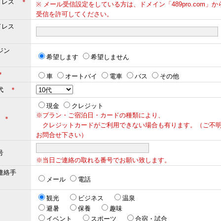
ドレス
＊
※ メール受信設定をしている方は、ドメイン「489pro.com」
受信を許可してください。
ドレス
＊
ジン
希望します
希望しません
＊
車
オートバイ
電車
バス
その他
年代
＊
現金
クレジット
※プラン・ご宿泊日・カードの種類により、
法
＊
クレジットカードがご利用できない場合も有ります。（ご不
お問合せ下さい）
号
※当日ご連絡の取れる番号でお願い致します。
連絡手
メール
電話
観光
ビジネス
温泉
避暑
保養
趣味
イベント
スポーツ
合宿・試合