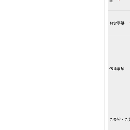
間
＊
お食事処
伝達事項
ご要望・ご