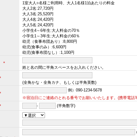
1室大人○名様ご利用時、大人1名様1泊あたりの料金
大人2名:27,720円
大人3名:25,520円
大人4名:24,420円
大人5名:24,420円
小学生4～6年生:大人料金の70％
小学生1～3年生:大人料金の60％
幼児（食事布団あり）:8,800円
幼児(食事のみ）:6,600円
幼児(食事布団なし）:1,100円
名
＊
姓と名の間に半角スペースをお入れください。
＊
(全角かな・全角カナ、もしくは半角英数)
例）090-1234-5678
＊
※宿泊日にご連絡のとれる番号でお願いいたします。(携帯電話等
＊
-
(半角数字)