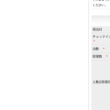
ください。
宿泊日
チェック
＊
泊数
＊
部屋数
＊
人数(1部