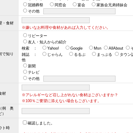
冠婚葬祭
同窓会
宴会
家族会兄弟姉妹会
その他
理・食材
※嫌いなお料理や食材があれば入力してください。
リピーター
友人・知人からの紹介
検索 ：
Yahoo!
Google
Msn
AllAbout
何で知り
雑誌 ：
じゃらん
るるぶ
まっぷる
タウン
他
新聞
テレビ
その他
食材
※アレルギーなど召し上がれない食材はございますか？
※100％ご要望に添えない場合もございます。
（例 奥
ど）
確認しました。
ウト時