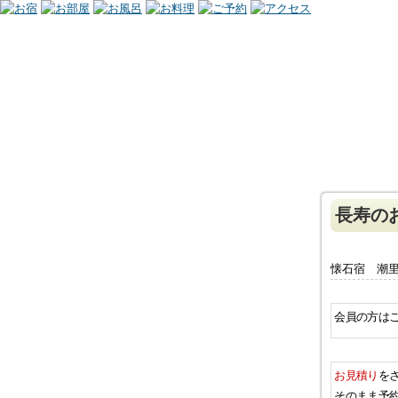
長寿の
懐石宿 潮
会員の方は
お見積り
を
そのまま予