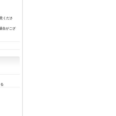
意くださ
い場合がござ
。
する