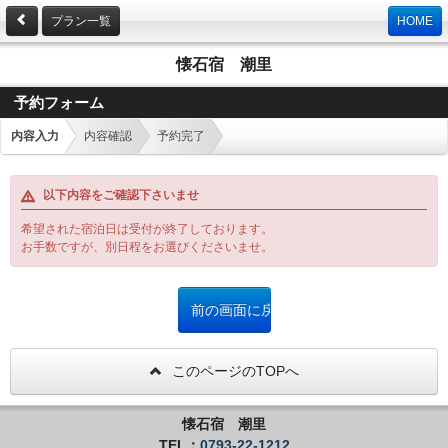
プラン一覧
HOME
懐石宿 潮里
予約フォーム
内容入力
内容確認
予約完了
以下内容をご確認下さいませ
希望された宿泊日は受付が終了しております。
お手数ですが、別日程をお選びくださいませ。
このページのTOPへ
懐石宿 潮里
TEL：
0793-22-1212