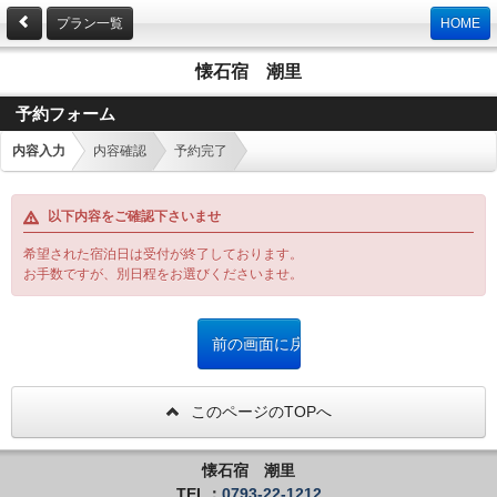
プラン一覧
HOME
懐石宿 潮里
予約フォーム
内容入力
内容確認
予約完了
以下内容をご確認下さいませ
希望された宿泊日は受付が終了しております。
お手数ですが、別日程をお選びくださいませ。
このページのTOPへ
懐石宿 潮里
TEL：
0793-22-1212