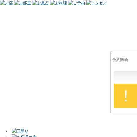
予約照会
!