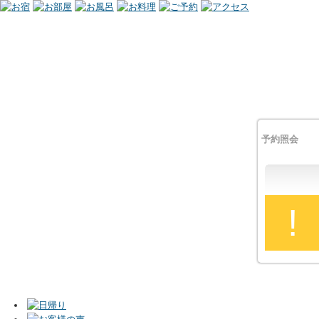
予約照会
!