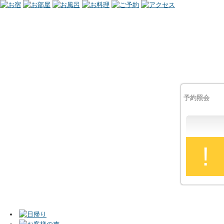
予約照会
!