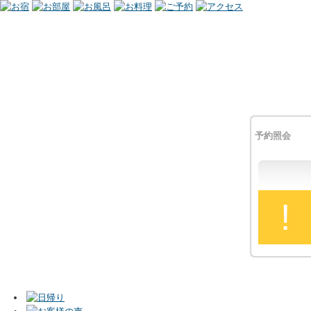
予約照会
!