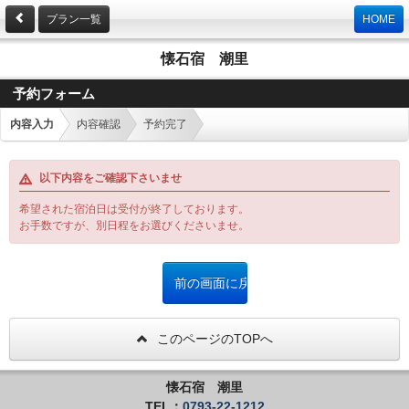
プラン一覧
HOME
懐石宿 潮里
予約フォーム
内容入力
内容確認
予約完了
以下内容をご確認下さいませ
希望された宿泊日は受付が終了しております。
お手数ですが、別日程をお選びくださいませ。
このページのTOPへ
懐石宿 潮里
TEL：
0793-22-1212