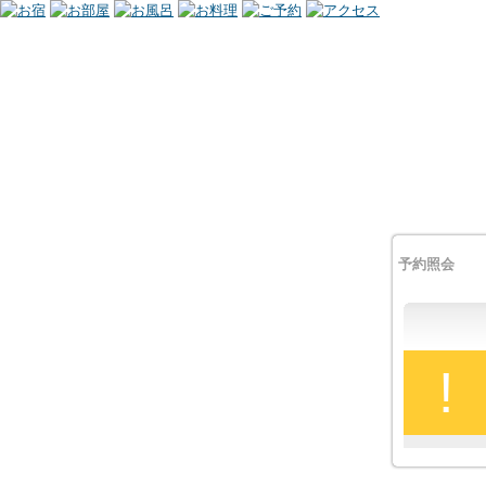
予約照会
!