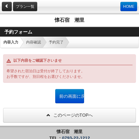
プラン一覧
HOME
懐石宿 潮里
予約フォーム
内容入力
内容確認
予約完了
以下内容をご確認下さいませ
希望された宿泊日は受付が終了しております。
お手数ですが、別日程をお選びくださいませ。
このページのTOPへ
懐石宿 潮里
TEL：
0793-22-1212