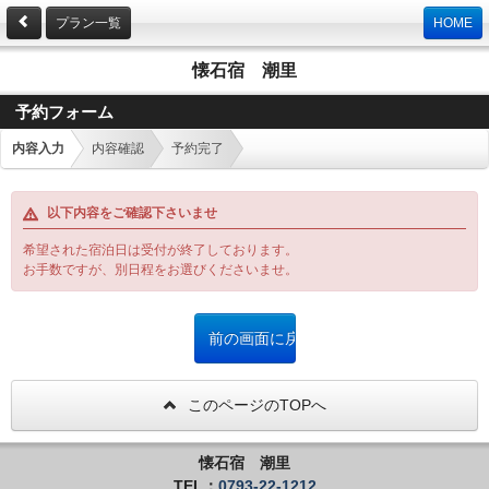
プラン一覧
HOME
懐石宿 潮里
予約フォーム
内容入力
内容確認
予約完了
以下内容をご確認下さいませ
希望された宿泊日は受付が終了しております。
お手数ですが、別日程をお選びくださいませ。
このページのTOPへ
懐石宿 潮里
TEL：
0793-22-1212