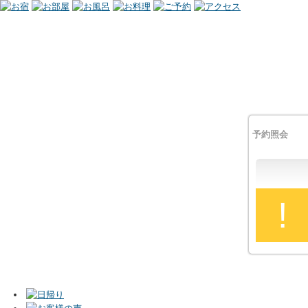
予約照会
!