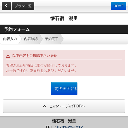
プラン一覧
HOME
懐石宿 潮里
予約フォーム
内容入力
内容確認
予約完了
以下内容をご確認下さいませ
希望された宿泊日は受付が終了しております。
お手数ですが、別日程をお選びくださいませ。
このページのTOPへ
懐石宿 潮里
TEL：
0793-22-1212