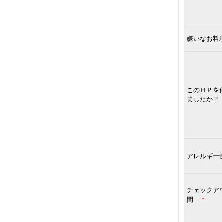
嫌いなお料
このＨＰを
ましたか？
アレルギー
チェックア
間
＊