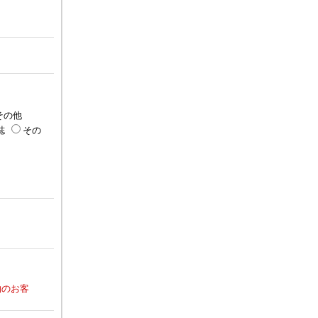
その他
誌
その
約のお客