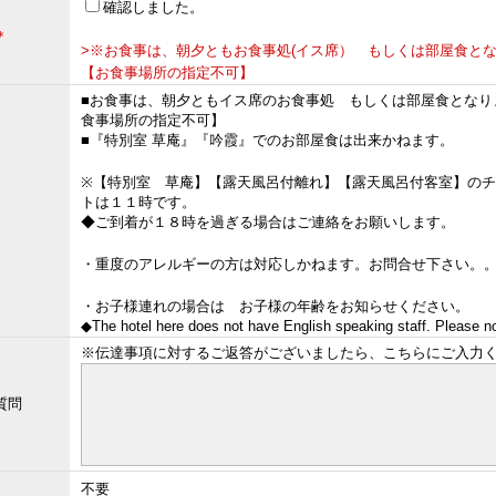
確認しました。
＊
>※お食事は、朝夕ともお食事処(イス席） もしくは部屋食と
【お食事場所の指定不可】
■お食事は、朝夕ともイス席のお食事処 もしくは部屋食となり
食事場所の指定不可】
■『特別室 草庵』『吟霞』でのお部屋食は出来かねます。
※【特別室 草庵】【露天風呂付離れ】【露天風呂付客室】の
トは１１時です。
◆ご到着が１８時を過ぎる場合はご連絡をお願いします。
・重度のアレルギーの方は対応しかねます。お問合せ下さい。
・お子様連れの場合は お子様の年齢をお知らせください。
◆The hotel here does not have English speaking staff. Please n
※伝達事項に対するご返答がございましたら、こちらにご入力
質問
不要