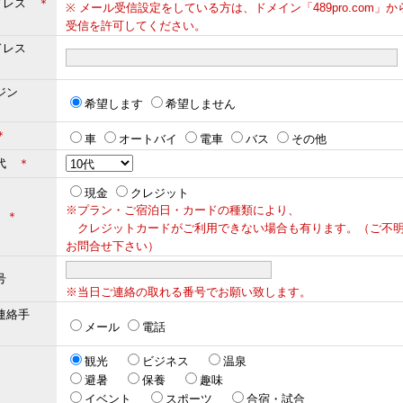
ドレス
＊
※ メール受信設定をしている方は、ドメイン「489pro.com」
受信を許可してください。
ドレス
＊
ジン
希望します
希望しません
＊
車
オートバイ
電車
バス
その他
年代
＊
現金
クレジット
※プラン・ご宿泊日・カードの種類により、
法
＊
クレジットカードがご利用できない場合も有ります。（ご不
お問合せ下さい）
号
※当日ご連絡の取れる番号でお願い致します。
連絡手
メール
電話
観光
ビジネス
温泉
避暑
保養
趣味
イベント
スポーツ
合宿・試合