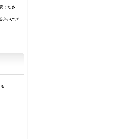
意くださ
い場合がござ
。
する