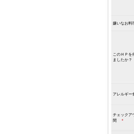
嫌いなお料
このＨＰを
ましたか？
アレルギー
チェックア
間
＊