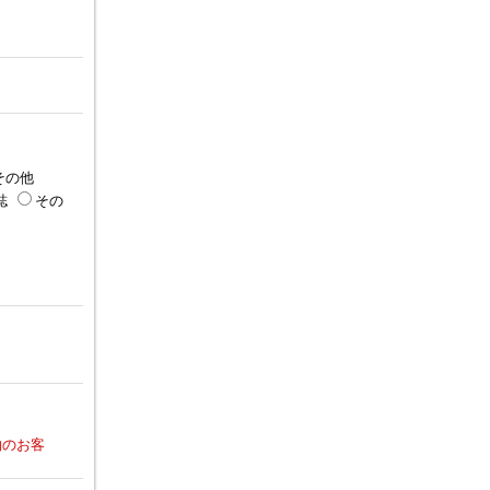
その他
誌
その
約のお客