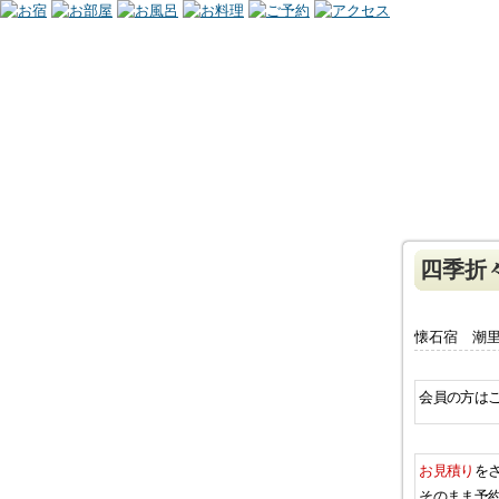
四季折
懐石宿 潮里
会員の方は
お見積り
を
そのまま予