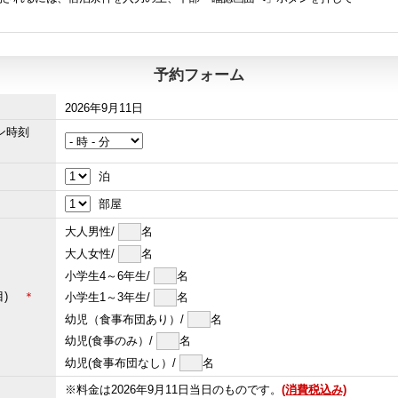
予約フォーム
2026年9月11日
イン時刻
泊
部屋
大人男性/
名
大人女性/
名
小学生4～6年生/
名
屋目)
＊
小学生1～3年生/
名
幼児（食事布団あり）/
名
幼児(食事のみ）/
名
幼児(食事布団なし）/
名
※料金は2026年9月11日当日のものです。
(消費税込み)