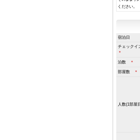
ください。
宿泊日
チェック
＊
泊数
＊
部屋数
＊
人数(1部