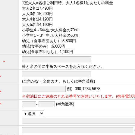
1室大人○名様ご利用時、大人1名様1泊あたりの料金
大人2名:17,490円
大人3名:15,290円
大人4名:14,190円
大人5名:14,190円
小学生4～6年生:大人料金の70％
小学生1～3年生:大人料金の60％
幼児（食事布団あり）:8,800円
幼児(食事のみ）:6,600円
幼児(食事布団なし）:1,100円
名
＊
姓と名の間に半角スペースをお入れください。
＊
(全角かな・全角カナ、もしくは半角英数)
例）090-1234-5678
＊
※宿泊日にご連絡のとれる番号でお願いいたします。(携帯電話等
＊
-
(半角数字)