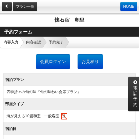
プラン一覧
HOME
懐石宿 潮里
予約フォーム
内容入力
内容確認
予約完了
会員ログイン
お見積り
宿泊プラン
電
四季折々の旬の味『旬の味わい会席プラン』
話
予
部屋タイプ
約
海が見える10畳和室 一般客室
宿泊日