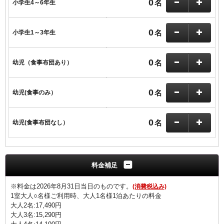
0
名
小学生4～6年生
0
名
小学生1～3年生
0
名
幼児（食事布団あり）
0
名
幼児(食事のみ）
0
名
幼児(食事布団なし）
料金補足
※料金は2026年8月31日当日のものです。
(消費税込み)
1室大人○名様ご利用時、大人1名様1泊あたりの料金
大人2名:17,490円
大人3名:15,290円