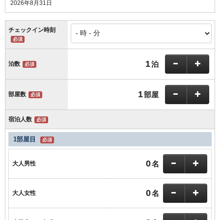
2026年8月31日
チェックイン時刻
必須
1
泊
泊数
必須
1
部屋
部屋数
必須
宿泊人数
必須
1部屋目
必須
0
名
大人男性
0
名
大人女性