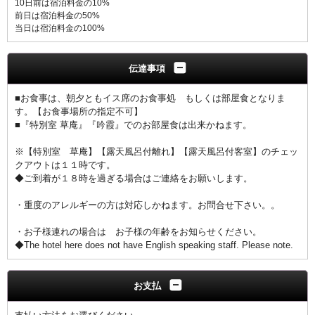
10日前は宿泊料金の10%
前日は宿泊料金の50%
当日は宿泊料金の100%
伝達事項
■お食事は、朝夕ともイス席のお食事処 もしくは部屋食となりま
す。【お食事場所の指定不可】
■『特別室 草庵』『吟霞』でのお部屋食は出来かねます。
※【特別室 草庵】【露天風呂付離れ】【露天風呂付客室】のチェッ
クアウトは１１時です。
◆ご到着が１８時を過ぎる場合はご連絡をお願いします。
・重度のアレルギーの方は対応しかねます。お問合せ下さい。。
・お子様連れの場合は お子様の年齢をお知らせください。
◆The hotel here does not have English speaking staff. Please note.
お支払