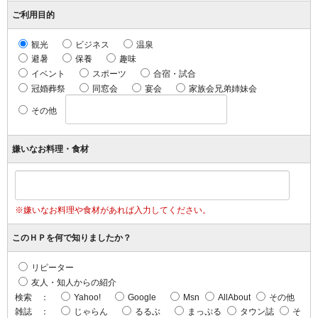
ご利用目的
観光
ビジネス
温泉
避暑
保養
趣味
イベント
スポーツ
合宿・試合
冠婚葬祭
同窓会
宴会
家族会兄弟姉妹会
その他
嫌いなお料理・食材
※嫌いなお料理や食材があれば入力してください。
このＨＰを何で知りましたか？
リピーター
友人・知人からの紹介
検索 ：
Yahoo!
Google
Msn
AllAbout
その他
雑誌 ：
じゃらん
るるぶ
まっぷる
タウン誌
そ