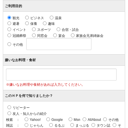
ご利用目的
観光
ビジネス
温泉
避暑
保養
趣味
イベント
スポーツ
合宿・試合
冠婚葬祭
同窓会
宴会
家族会兄弟姉妹会
その他
嫌いなお料理・食材
※嫌いなお料理や食材があれば入力してください。
このＨＰを何で知りましたか？
リピーター
友人・知人からの紹介
検索 ：
Yahoo!
Google
Msn
AllAbout
その他
雑誌 ：
じゃらん
るるぶ
まっぷる
タウン誌
そ