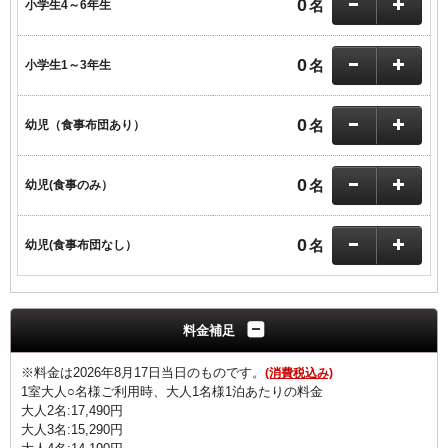
0
名
小学生4～6年生
0
名
小学生1～3年生
0
名
幼児（食事布団あり）
0
名
幼児(食事のみ）
0
名
幼児(食事布団なし）
料金補足
※料金は2026年8月17日当日のものです。
(消費税込み)
1室大人○名様ご利用時、大人1名様1泊あたりの料金
大人2名:17,490円
大人3名:15,290円