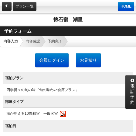
プラン一覧
HOME
懐石宿 潮里
予約フォーム
内容入力
内容確認
予約完了
会員ログイン
お見積り
宿泊プラン
電
四季折々の旬の味『旬の味わい会席プラン』
話
予
部屋タイプ
約
海が見える10畳和室 一般客室
宿泊日