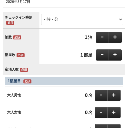
2026年8月17日
チェックイン時刻
必須
1
泊
泊数
必須
1
部屋
部屋数
必須
宿泊人数
必須
1部屋目
必須
0
名
大人男性
0
名
大人女性