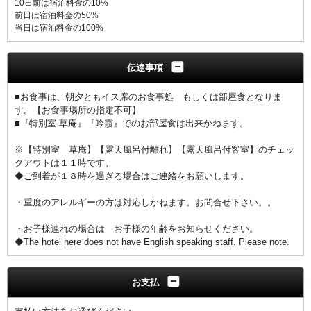
10日前は宿泊料金の10%
前日は宿泊料金の50%
当日は宿泊料金の100%
伝達事項
■お食事は、朝夕ともイス席のお食事処 もしくは部屋食となりま
す。【お食事場所の指定不可】
■『特別室 草庵』『吟霞』でのお部屋食は出来かねます。
※【特別室 草庵】【露天風呂付離れ】【露天風呂付客室】のチェッ
クアウトは１１時です。
◆ご到着が１８時を過ぎる場合はご連絡をお願いします。
・重度のアレルギーの方は対応しかねます。お問合せ下さい。。
・お子様連れの場合は お子様の年齢をお知らせください。
◆The hotel here does not have English speaking staff. Please note.
お支払