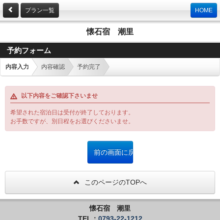
プラン一覧
HOME
懐石宿 潮里
予約フォーム
内容入力
内容確認
予約完了
以下内容をご確認下さいませ
希望された宿泊日は受付が終了しております。
お手数ですが、別日程をお選びくださいませ。
このページのTOPへ
懐石宿 潮里
TEL：
0793-22-1212