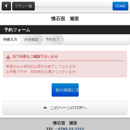
プラン一覧
HOME
懐石宿 潮里
予約フォーム
内容入力
内容確認
予約完了
以下内容をご確認下さいませ
希望された宿泊日は受付が終了しております。
お手数ですが、別日程をお選びくださいませ。
このページのTOPへ
懐石宿 潮里
TEL：
0793-22-1212