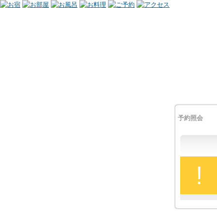
予約照会
!