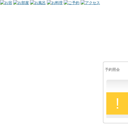
予約照会
!