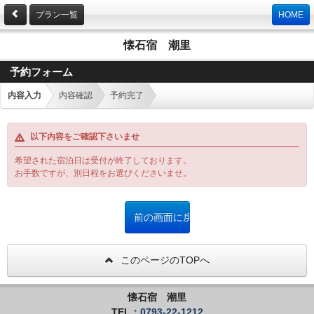
プラン一覧
HOME
懐石宿 潮里
予約フォーム
内容入力
内容確認
予約完了
以下内容をご確認下さいませ
希望された宿泊日は受付が終了しております。
お手数ですが、別日程をお選びくださいませ。
このページのTOPへ
懐石宿 潮里
TEL：
0793-22-1212