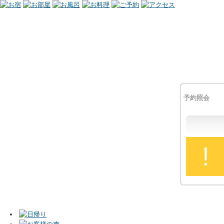
予約照会
!