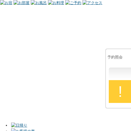
予約照会
!