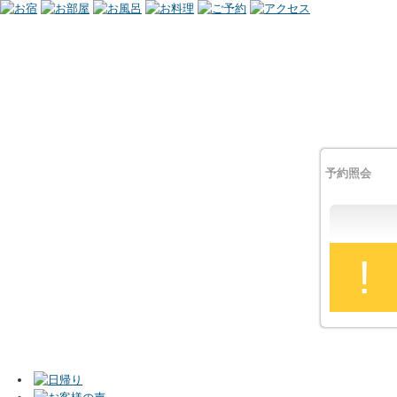
予約照会
!