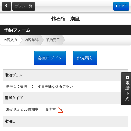
プラン一覧
HOME
懐石宿 潮里
予約フォーム
内容入力
内容確認
予約完了
会員ログイン
お見積り
宿泊プラン
電
無理なく美味しく 少量美味な懐石プラン
話
予
部屋タイプ
約
海が見える10畳和室 一般客室
宿泊日