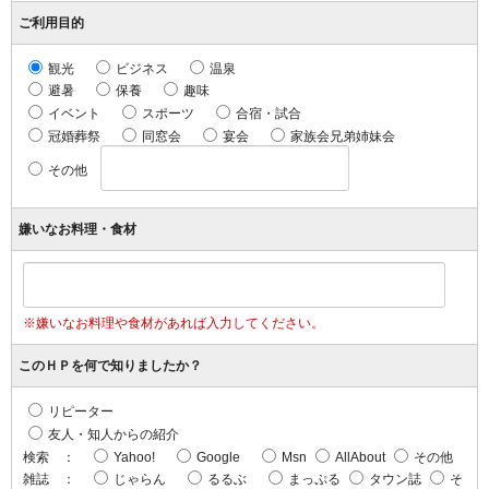
ご利用目的
観光
ビジネス
温泉
避暑
保養
趣味
イベント
スポーツ
合宿・試合
冠婚葬祭
同窓会
宴会
家族会兄弟姉妹会
その他
嫌いなお料理・食材
※嫌いなお料理や食材があれば入力してください。
このＨＰを何で知りましたか？
リピーター
友人・知人からの紹介
検索 ：
Yahoo!
Google
Msn
AllAbout
その他
雑誌 ：
じゃらん
るるぶ
まっぷる
タウン誌
そ