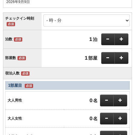
2026年9月9日
チェックイン時刻
必須
1
泊
泊数
必須
1
部屋
部屋数
必須
宿泊人数
必須
1部屋目
必須
0
名
大人男性
0
名
大人女性