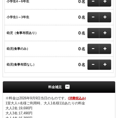
0
名
小学生4～6年生
0
名
小学生1～3年生
0
名
幼児（食事布団あり）
0
名
幼児(食事のみ）
0
名
幼児(食事布団なし）
料金補足
※料金は2026年9月9日当日のものです。
(消費税込み)
1室大人○名様ご利用時、大人1名様1泊あたりの料金
大人2名:19,690円
大人3名:17,490円