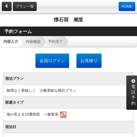
プラン一覧
HOME
懐石宿 潮里
予約フォーム
内容入力
内容確認
予約完了
会員ログイン
お見積り
宿泊プラン
電
無理なく美味しく 少量美味な懐石プラン
話
予
部屋タイプ
約
海が見える10畳和室 一般客室
宿泊日