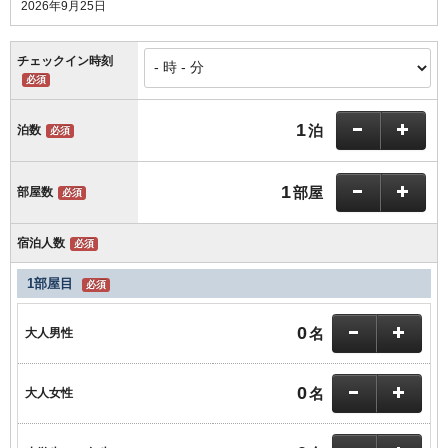
2026年9月25日
チェックイン時刻
必須
1
泊
泊数
必須
1
部屋
部屋数
必須
宿泊人数
必須
1部屋目
必須
0
名
大人男性
0
名
大人女性