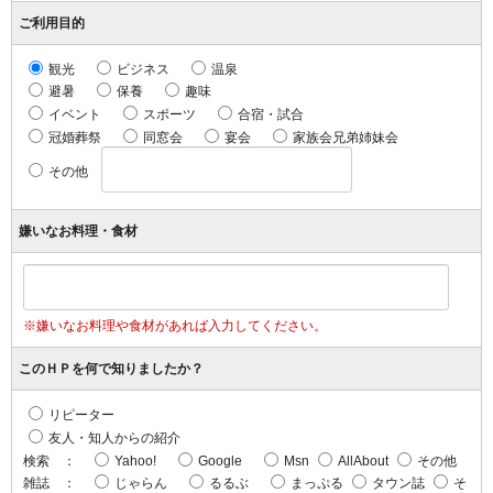
ご利用目的
観光
ビジネス
温泉
避暑
保養
趣味
イベント
スポーツ
合宿・試合
冠婚葬祭
同窓会
宴会
家族会兄弟姉妹会
その他
嫌いなお料理・食材
※嫌いなお料理や食材があれば入力してください。
このＨＰを何で知りましたか？
リピーター
友人・知人からの紹介
検索 ：
Yahoo!
Google
Msn
AllAbout
その他
雑誌 ：
じゃらん
るるぶ
まっぷる
タウン誌
そ