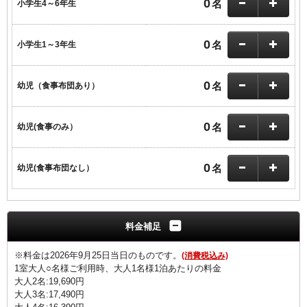
0
名
小学生4～6年生
0
名
小学生1～3年生
0
名
幼児（食事布団あり）
0
名
幼児(食事のみ）
0
名
幼児(食事布団なし）
料金補足
※料金は2026年9月25日当日のものです。
(消費税込み)
1室大人○名様ご利用時、大人1名様1泊あたりの料金
大人2名:19,690円
大人3名:17,490円