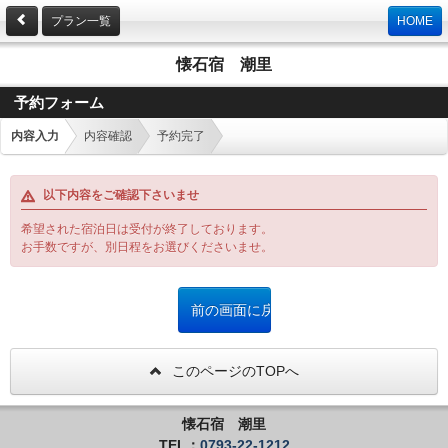
プラン一覧
HOME
懐石宿 潮里
予約フォーム
内容入力
内容確認
予約完了
以下内容をご確認下さいませ
希望された宿泊日は受付が終了しております。
お手数ですが、別日程をお選びくださいませ。
このページのTOPへ
懐石宿 潮里
TEL：
0793-22-1212