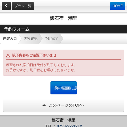
プラン一覧
HOME
懐石宿 潮里
予約フォーム
内容入力
内容確認
予約完了
以下内容をご確認下さいませ
希望された宿泊日は受付が終了しております。
お手数ですが、別日程をお選びくださいませ。
このページのTOPへ
懐石宿 潮里
TEL：
0793-22-1212