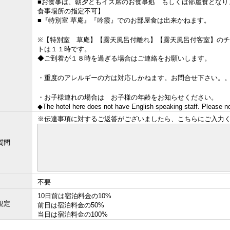
■お食事は、朝夕ともイス席のお食事処 もしくは部屋食となり
食事場所の指定不可】
■『特別室 草庵』『吟霞』でのお部屋食は出来かねます。
※【特別室 草庵】【露天風呂付離れ】【露天風呂付客室】の
トは１１時です。
◆ご到着が１８時を過ぎる場合はご連絡をお願いします。
・重度のアレルギーの方は対応しかねます。お問合せ下さい。
・お子様連れの場合は お子様の年齢をお知らせください。
◆The hotel here does not have English speaking staff. Please n
※伝達事項に対するご返答がございましたら、こちらにご入力
質問
不要
10日前は宿泊料金の10%
規定
前日は宿泊料金の50%
当日は宿泊料金の100%