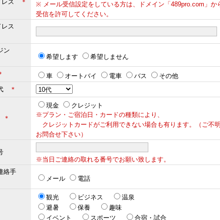
ドレス
＊
※ メール受信設定をしている方は、ドメイン「489pro.com」
受信を許可してください。
ドレス
＊
ジン
希望します
希望しません
＊
車
オートバイ
電車
バス
その他
年代
＊
現金
クレジット
※プラン・ご宿泊日・カードの種類により、
法
＊
クレジットカードがご利用できない場合も有ります。（ご不
お問合せ下さい）
号
※当日ご連絡の取れる番号でお願い致します。
連絡手
メール
電話
観光
ビジネス
温泉
避暑
保養
趣味
イベント
スポーツ
合宿・試合