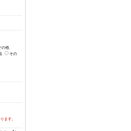
その他
誌
その
なります。