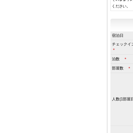
ください。
宿泊日
チェック
＊
泊数
＊
部屋数
＊
人数(1部