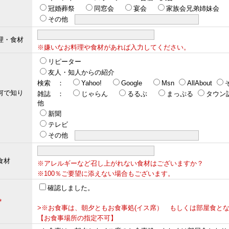
冠婚葬祭
同窓会
宴会
家族会兄弟姉妹会
その他
理・食材
※嫌いなお料理や食材があれば入力してください。
リピーター
友人・知人からの紹介
検索 ：
Yahoo!
Google
Msn
AllAbout
何で知り
雑誌 ：
じゃらん
るるぶ
まっぷる
タウン
他
新聞
テレビ
その他
食材
※アレルギーなど召し上がれない食材はございますか？
※100％ご要望に添えない場合もございます。
確認しました。
＊
>※お食事は、朝夕ともお食事処(イス席） もしくは部屋食と
【お食事場所の指定不可】