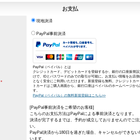
お支払
現地決済
PayPal事前決済
PayPal（ペイパル）とは
クレジットカード、デビットカードを登録するか、銀行の口座振替設
けで、IDとパスワードのみでの取引が可能に。お支払い情報をお店側
となく安全にご利用いただけます。新規登録も無料。クレジットカー
＊
トカードはご購入画面から、銀行口座はペイパルのホームページから
す。
PayPal（ペイパル）の無料新規登録はこちら>>
[PayPal事前決済をご希望のお客様]
こちらのお支払方法はPayPalによる事前決済となります。
決済が完了するまでは、予約が成立しておりませんのでご注
い。
PayPal決済から180日を過ぎた場合、キャンセルができな
います。