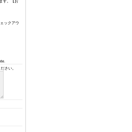
ます。【お
チェックアウ
。
ote.
ください。