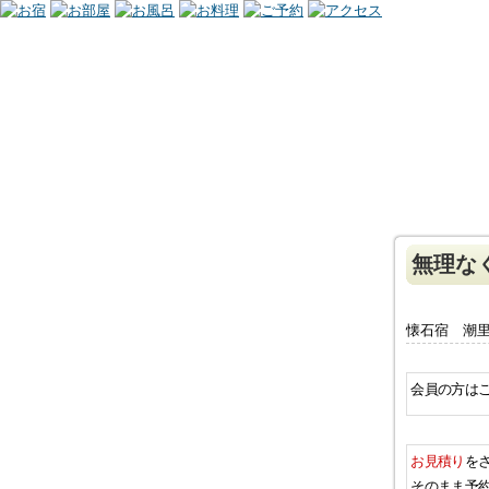
無理な
懐石宿 潮里
会員の方は
お見積り
を
そのまま予