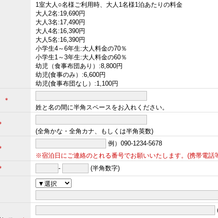
1室大人○名様ご利用時、大人1名様1泊あたりの料金
大人2名:19,690円
大人3名:17,490円
大人4名:16,390円
大人5名:16,390円
小学生4～6年生:大人料金の70％
小学生1～3年生:大人料金の60％
幼児（食事布団あり）:8,800円
幼児(食事のみ）:6,600円
幼児(食事布団なし）:1,100円
名
＊
姓と名の間に半角スペースをお入れください。
＊
(全角かな・全角カナ、もしくは半角英数)
例）090-1234-5678
＊
※宿泊日にご連絡のとれる番号でお願いいたします。(携帯電話等
＊
-
(半角数字)