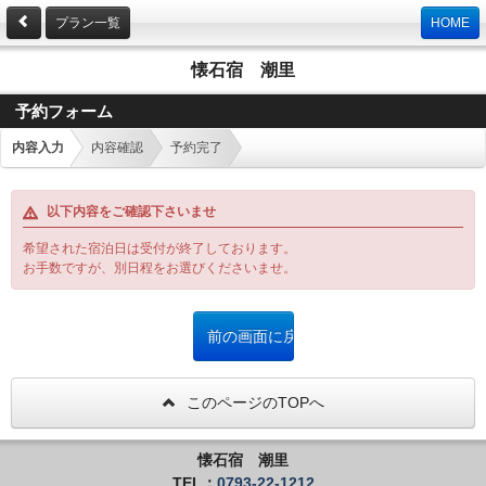
プラン一覧
HOME
懐石宿 潮里
予約フォーム
内容入力
内容確認
予約完了
以下内容をご確認下さいませ
希望された宿泊日は受付が終了しております。
お手数ですが、別日程をお選びくださいませ。
このページのTOPへ
懐石宿 潮里
TEL：
0793-22-1212