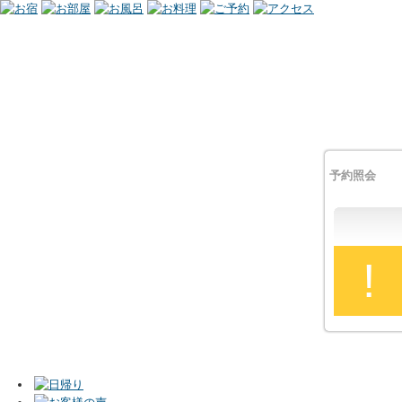
予約照会
!