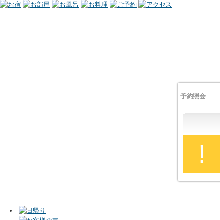
予約照会
!