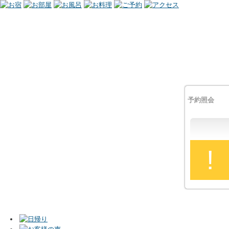
予約照会
!