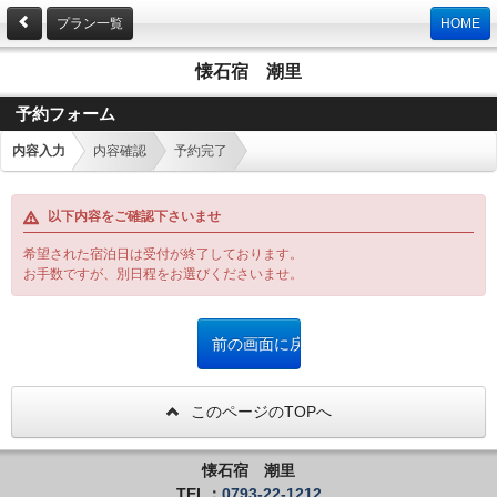
プラン一覧
HOME
懐石宿 潮里
予約フォーム
内容入力
内容確認
予約完了
以下内容をご確認下さいませ
希望された宿泊日は受付が終了しております。
お手数ですが、別日程をお選びくださいませ。
このページのTOPへ
懐石宿 潮里
TEL：
0793-22-1212