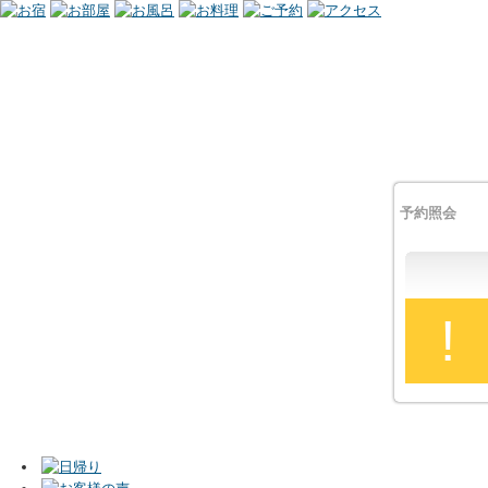
予約照会
!