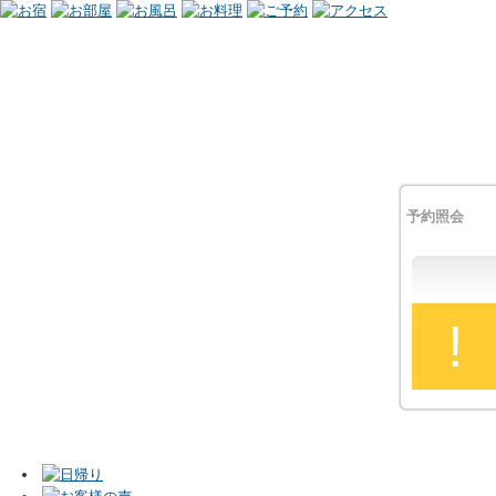
予約照会
!