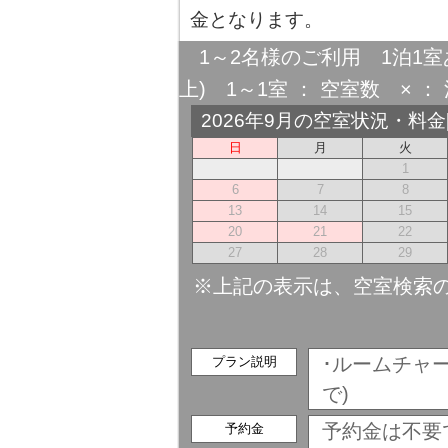
金となります。
1～2名様のご利用 1泊1室
上) 1～1室 ： 空室数 × ： 
2026年9月の空室状況・料
日
月
火
1
6
7
8
13
14
15
20
21
22
27
28
29
※上記の表示は、空室検索
･ルームチャー
プラン説明
で)
予約金は不要
予約金