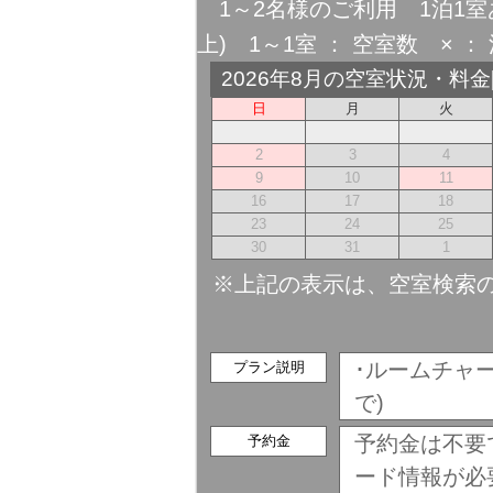
1～2名様のご利用 1泊1室
上) 1～1室 ： 空室数 × ： 
2026年8月の空室状況・料
日
月
火
2
3
4
9
10
11
16
17
18
23
24
25
30
31
1
※上記の表示は、空室検索
･ルームチャー
プラン説明
で)
予約金は不要
予約金
ード情報が必