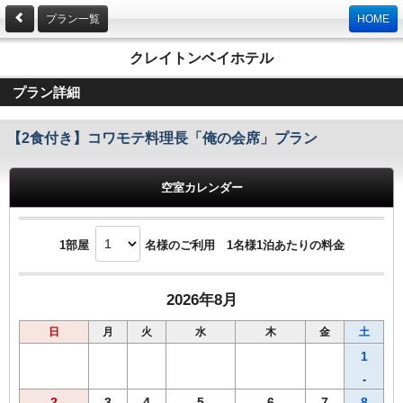
プラン一覧
HOME
クレイトンベイホテル
プラン詳細
【2食付き】コワモテ料理長「俺の会席」プラン
空室カレンダー
1部屋
名様のご利用 1名様1泊あたりの料金
2026年8月
日
月
火
水
木
金
土
1
-
2
3
4
5
6
7
8