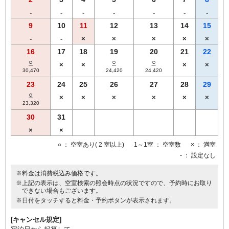
-
-
-
-
-
-
-
9
10
11
12
13
14
15
-
-
×
×
×
×
×
16
17
18
19
20
21
22
○
○
○
×
×
×
×
30,470
24,420
24,420
23
24
25
26
27
28
29
○
×
×
×
×
×
×
23,320
30
31
×
×
○
： 空室あり( 2 室以上)
1～1室
： 空室数
×
： 満室
-
： 設定なし
※料金は消費税込み価格です。
※上記の表示は、空室検索の照会時点の状況ですので、予約時にお取り
できない場合もございます。
※日付をタッチすると料金・予約ボタンが表示されます。
[キャンセル規定]