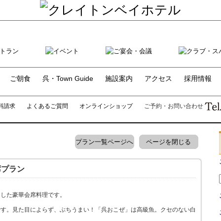
ご朝食
呉・Town Guide
施設案内
アクセス
採用情報
料請求
よくあるご質問
オンラインショップ
ご予約・お問い合わせ
プラン一覧ページへ
ページを閉じる
席プラン
とした豪華会席料理です。
です。見た目によらず、ぶちうまい！「呉おこぜ」は高級魚。クセのない白