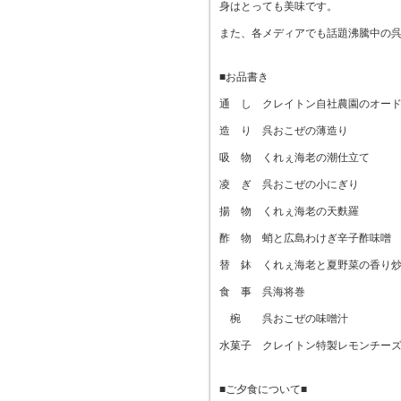
身はとっても美味です。
また、各メディアでも話題沸騰中の
■お品書き
通 し クレイトン自社農園のオー
造 り 呉おこぜの薄造り
吸 物 くれぇ海老の潮仕立て
凌 ぎ 呉おこぜの小にぎり
揚 物 くれぇ海老の天麩羅
酢 物 蛸と広島わけぎ辛子酢味噌
替 鉢 くれぇ海老と夏野菜の香り
食 事 呉海将巻
椀 呉おこぜの味噌汁
水菓子 クレイトン特製レモンチ
■ご夕食について■