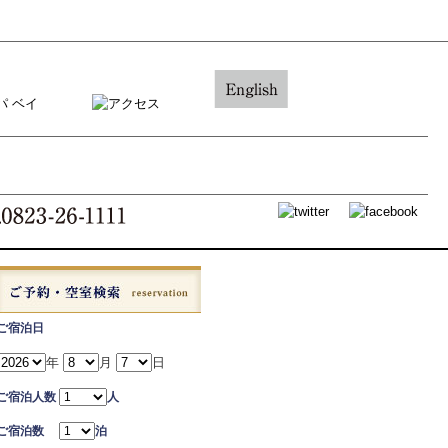
ご宿泊日
年
月
日
ご宿泊人数
人
ご宿泊数
泊