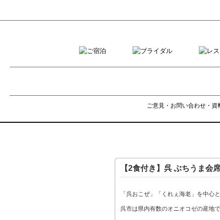
ご意見・お問い合わせ・資
【2食付き】呉 ぶちうま会
「呉おこぜ」「くれぇ海老」を中心
呉市は県内有数のオニオコゼの産地