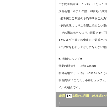
ご予約可能時間：１７時３０分～１
夕食会場：ホテル２階 和食処「呉
○備考欄にご希望の予約時間をご入力
○予約状況によりご希望に添えない場
その際はホテルよりご連絡させて頂
○アレルギー等でお食事にご要望がご
○ご夕食をお召し上がりにならない場
■ご朝食について■
営業時間:7時～10時(LO9:30)
朝食会場:ホテル1階 Cakes＆Ale
朝食内容:「こだわり小鉢ビュッフェ
イルの朝食です。
1部屋
名様のご利用
1名様1泊あ
し