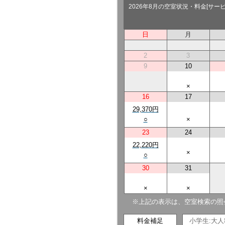
2026年8月の空室状況・料金[サー
日
月
2
3
9
10
×
16
17
29,370円
○
×
23
24
22,220円
×
○
30
31
×
×
※上記の表示は、空室検索の照
料金補足
小学生:大