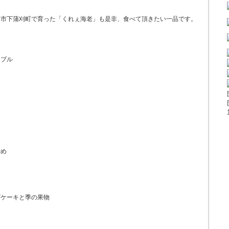
呉市下蒲刈町で育った「くれぇ海老」も是非、食べて頂きたい一品です。
ドブル
炒め
ーズケーキと季の果物