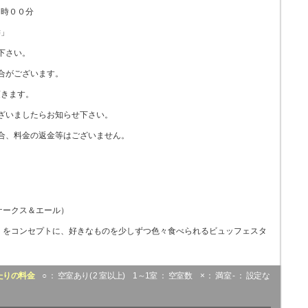
９時００分
濤」
下さい。
合がございます。
きます。
ざいましたらお知らせ下さい。
合、料金の返金等はございません。
（ケークス＆エール）
」をコンセプトに、好きなものを少しずつ色々食べられるビュッフェスタ
たりの料金
○ ： 空室あり( 2 室以上) 1～1室 ： 空室数 × ： 満室 - ： 設定な