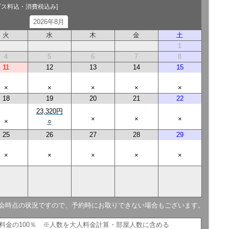
ビス料込・消費税込み]
2026年8月
火
水
木
金
土
1
4
5
6
7
8
11
12
13
14
15
×
×
×
×
×
18
19
20
21
22
23,320円
×
×
×
×
○
25
26
27
28
29
×
×
×
×
×
会時点の状況ですので、予約時にお取りできない場合もございます。
人料金の100％ ※人数を大人料金計算・部屋人数に含める