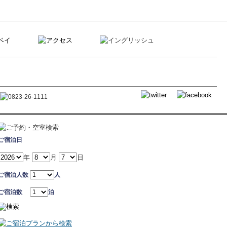
ご宿泊日
年
月
日
ご宿泊人数
人
ご宿泊数
泊