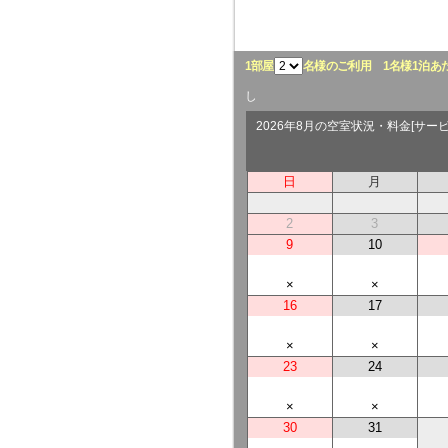
1部屋
名様のご利用
1名様1泊あ
し
2026年8月の空室状況・料金[サー
日
月
2
3
9
10
×
×
16
17
×
×
23
24
×
×
30
31