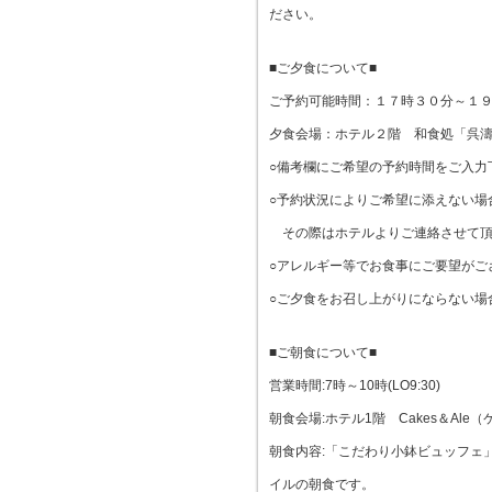
ださい。
■ご夕食について■
ご予約可能時間：１７時３０分～１
夕食会場：ホテル２階 和食処「呉
○備考欄にご希望の予約時間をご入力
○予約状況によりご希望に添えない場
その際はホテルよりご連絡させて頂
○アレルギー等でお食事にご要望がご
○ご夕食をお召し上がりにならない場
■ご朝食について■
営業時間:7時～10時(LO9:30)
朝食会場:ホテル1階 Cakes＆Ale
朝食内容:「こだわり小鉢ビュッフェ
イルの朝食です。