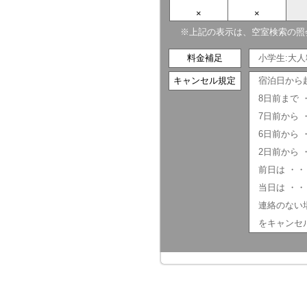
×
×
※上記の表示は、空室検索の照
料金補足
小学生:大
キャンセル規定
宿泊日から
8日前まで
7日前から 
6日前から 
2日前から 
前日は ・・
当日は ・・
連絡のない場
をキャンセ