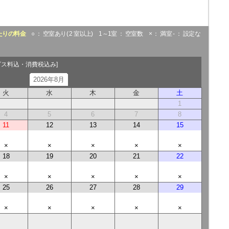
たりの料金
○ ： 空室あり( 2 室以上) 1～1室 ： 空室数 × ： 満室 - ： 設定な
ビス料込・消費税込み]
2026年8月
火
水
木
金
土
1
4
5
6
7
8
11
12
13
14
15
×
×
×
×
×
18
19
20
21
22
×
×
×
×
×
25
26
27
28
29
×
×
×
×
×