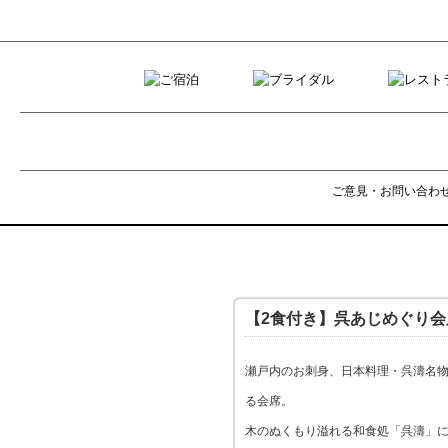
ご意見・お問い合わ
【2食付き】呉あじめぐり会
瀬戸内のお刺身、日本料理・呉濤名
る会席。
木のぬくもり溢れる和食処「呉濤」