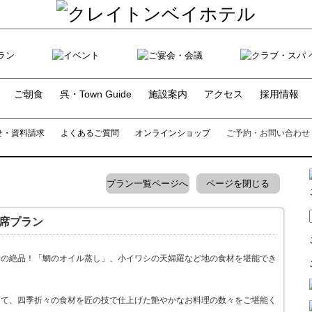
ご朝食
呉・Town Guide
施設案内
アクセス
採用情報
せ・資料請求
よくあるご質問
オンラインショップ
ご予約・お問い合わせ
プラン一覧ページへ
ページを閉じる
席プラン
物の絶品！「鯛のオイル蒸し」、小イワシの天婦羅など地の食材を堪能でき
にて、四季折々の食材を匠の技で仕上げた艶やかなお料理の数々をご堪能く